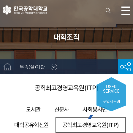
대학조직
부속(설)기관
공학최고경영교육원(ITP)
USER
SERVICE
포털시스템
도서관
신문사
사회봉사단
대학공유혁신원
공학최고경영교육원(ITP)