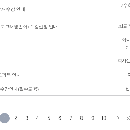
교수
강좌 수강 안내
AI
(프로그래밍언어) 수강신청 안내
학
성
학사
 교과목 안내
인
육 수강안내(필수교육)
1
2
3
4
5
6
7
8
9
10