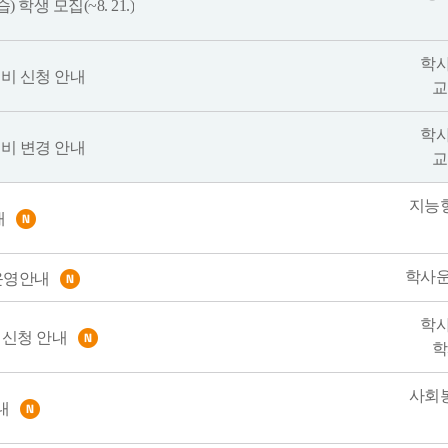
학생 모집(~8. 21.)
학
비 신청 안내
교
학
비 변경 안내
교
지능
내
학사
운영안내
학
U 신청 안내
학
사회
내