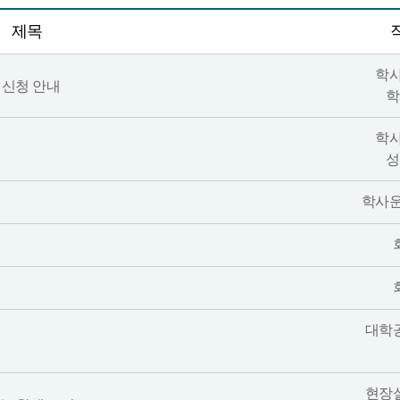
제목
학
U 신청 안내
학
학
성
학사
대학
현장